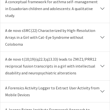
A conceptual framework for asthma self-management
in Ecuadorian children and adolescents: A qualitative
study.
A de novo sSMC(22) Characterized by High-Resolution
Arrays in a Girl with Cat-Eye Syndrome without
Coloboma
A de novo t(10;19)(q22.3;q13.33) leads to ZMIZ1/PRR12
reciprocal fusion transcripts in a girl with intellectual
disability and neuropsychiatric alterations
A Forensics Activity Logger to Extract User Activity from
Mobile Devices
A Joanna Briggs Institute Framework Approach to