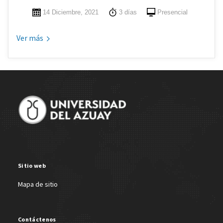
14 Diciembre, 2021
3 días
Presencial
Ver más
Site Footer
Sitio web
Mapa de sitio
Contáctenos